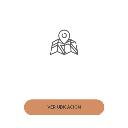
¿Cómo llegar A NUESTRO HOTEL ?
Ubicado en Milán, uno de los barrios más exclusivos en la
parte alta de la ciudad, podrás disfrutar de una amplia gama
de restaurantes. La zona de ocio y turismo, se encuentra a
escasos minutos.
VER UBICACIÓN