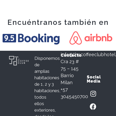
Encuéntranos también en
info@thecoffeeclubhote
Contacto
Disponemos
Cra 23 #
de
75 – 145
amplias
Barrio
Social
habitaciones
Media
Milan
de 1, 2 y 3
+57
habitaciones,
3045450700
todos
ellos
exteriores,